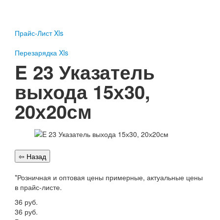
Пожарное оборудование
Перезарядка
Прайс-Лист Xls
Перезарядка ОП
Перезарядка ОУ
Перезарядка Xls
Перезарядка ОВП
E 23 Указатель
Доставка
выхода 15х30,
Оплата
20х20см
Гарантии
О нас
Статьи
Публичная оферта
Сертификаты
Вопрос-Ответ
*Розничная и оптовая цены примерные, актуальные цены
в прайс-листе.
Контакты
36
руб.
Пожарное оборудование
36
руб.
Перезарядка