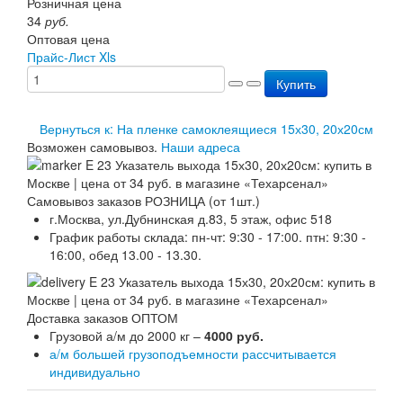
Розничная цена
Перезарядка ОП
34
руб.
Перезарядка ОУ
Оптовая цена
Перезарядка ОВП
Прайс-Лист Xls
Доставка
Купить
Оплата
Гарантии
О нас
Вернуться к: На пленке самоклеящиеся 15х30, 20х20см
Статьи
Возможен самовывоз.
Наши адреса
Публичная оферта
Сертификаты
Вопрос-Ответ
Самовывоз заказов РОЗНИЦА (от 1шт.)
Контакты
г.Москва, ул.Дубнинская д.83, 5 этаж, офис 518
График работы склада: пн-чт: 9:30 - 17:00. птн: 9:30 -
16:00, обед 13.00 - 13.30.
Доставка заказов ОПТОМ
Грузовой а/м до 2000 кг –
4000 руб.
а/м большей грузоподъемности рассчитывается
индивидуально